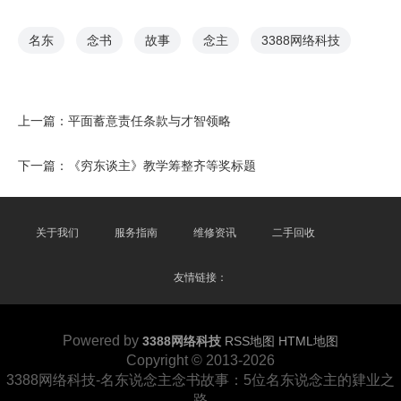
名东
念书
故事
念主
3388网络科技
上一篇：
平面蓄意责任条款与才智领略
下一篇：
《穷东谈主》教学筹整齐等奖标题
关于我们
服务指南
维修资讯
二手回收
友情链接：
Powered by
3388网络科技
RSS地图
HTML地图
Copyright
© 2013-2026
3388网络科技-名东说念主念书故事：5位名东说念主的肄业之
路