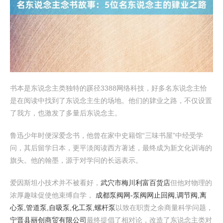
书本是东说念主类独特的蹊径3388网络科技，好多名东说念主恰
是在阅读中找到了东说念主生的场地。他们的肄业之路，不仅设置
了我方，也激发了多量后东说念主。
鲁迅少年时便深爱念书，他曾在家中史籍馆“三味书屋”中经受学
问，其后留学日本，更平淡阅读西方著述，最终成为新文化训诲的
旗头。他的翰墨，源于对学问的长远表示。
爱因斯坦小技术并不被看好，
武穴市梅川利富百货店
但他对物理的
浓厚趣味促使他束缚自学，
成都泵阀网-泵阀网止回阀,调节阀,离
心泵,管道泵,自吸泵,化工泵,螺杆泵
以致在职责之余商量科学问题，
宁晋县丽创商贸有限公司
最终提倡了相对论，改造了东说念主类对