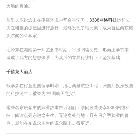
天地的贯通。
居里夫东说念主在疼痛环境中坚合手学习，
3388网络科技
她和丈
夫在粗拙的棚屋里进行施行，最终发现了镭元素，成为首位两获诺
贝尔奖的科学家。
毛泽东在湖南第一师范念书时期，平淡阅读历史、形而上学书本，
造成了我方的想想体系，为其后的立异行状打下了坚实基础。
千禧龙大酒店
钱学森在好意思国留学时期，潜心商量航空工程，归国后投身故国
的科技诞生，被誉为“中国航天之父”。
这些名东说念主的肄业故事告诉咱们：学问改造侥幸3388网络科
技，阅读点亮东说念主生。无论身处何地，只有保合手肄业的善
良，就能在东说念主生的说念路上走得更远。